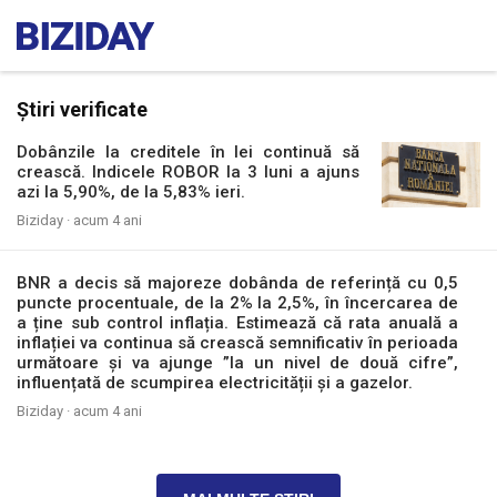
Știri verificate
Dobânzile la creditele în lei continuă să
crească. Indicele ROBOR la 3 luni a ajuns
azi la 5,90%, de la 5,83% ieri.
Biziday ·
acum 4 ani
BNR a decis să majoreze dobânda de referință cu 0,5
puncte procentuale, de la 2% la 2,5%, în încercarea de
a ține sub control inflația. Estimează că rata anuală a
inflației va continua să crească semnificativ în perioada
următoare și va ajunge ”la un nivel de două cifre”,
influențată de scumpirea electricității și a gazelor.
Biziday ·
acum 4 ani