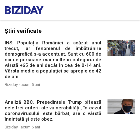
Știri verificate
INS: Populația României a scăzut anul
trecut, iar fenomenul de îmbătrânire
demografică s-a accentuat. Sunt cu 600 de
mii de persoane mai multe în categoria de
vârstă +65 de ani decât în cea de 0-14 ani.
Vârsta medie a populației se apropie de 42
de ani.
Biziday ·
acum 5 ani
Analiză BBC. Președintele Trump bifează
cele trei criterii ale vulnerabilității, în cazul
coronavirusului: este bărbat, are o vârstă
înaintată și este obez.
Biziday ·
acum 6 ani