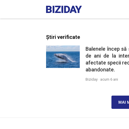
Știri verificate
Balenele încep să 
de ani de la inte
afectate specii re
abandonate.
Biziday ·
acum 6 ani
MAI 