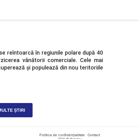
se reîntoarcă în regiunile polare după 40
rzicerea vânătorii comerciale. Cele mai
cuperează și populează din nou teritoriile
MULTE ȘTIRI
Politica de confidențialitate
·
Contact