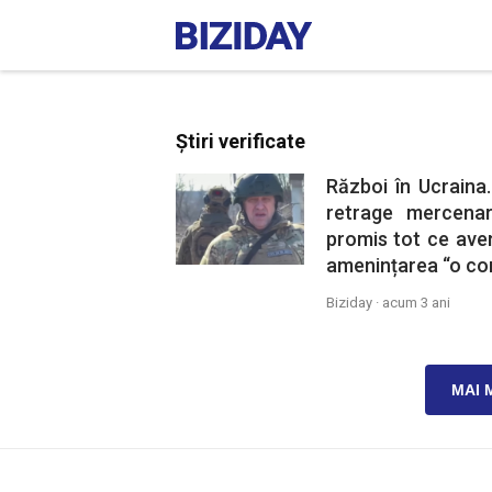
Știri verificate
Război în Ucraina
retrage mercenar
promis tot ce ave
amenințarea “o co
Biziday ·
acum 3 ani
MAI 