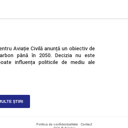
tru Aviație Civilă anunță un obiectiv de
carbon până în 2050. Decizia nu este
poate influența politicile de mediu ale
MULTE ȘTIRI
Politica de confidențialitate
·
Contact