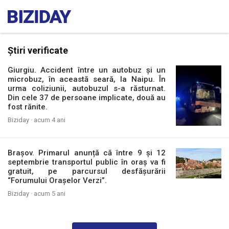
Știri verificate
Giurgiu. Accident între un autobuz şi un
microbuz, în această seară, la Naipu. În
urma coliziunii, autobuzul s-a răsturnat.
Din cele 37 de persoane implicate, două au
fost rănite.
Biziday ·
acum 4 ani
Brașov. Primarul anunță că între 9 și 12
septembrie transportul public în oraș va fi
gratuit, pe parcursul desfășurării
“Forumului Orașelor Verzi”.
Biziday ·
acum 5 ani