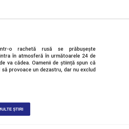
ntr-o rachetă rusă se prăbușește
 intra în atmosferă în următoarele 24 de
nde va cădea. Oamenii de știință spun că
l să provoace un dezastru, dar nu exclud
MULTE ȘTIRI