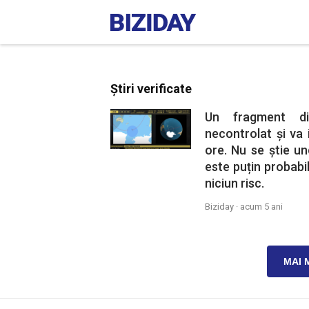
Știri verificate
Un fragment di
necontrolat și va
ore. Nu se știe u
este puțin probabi
niciun risc.
Biziday ·
acum 5 ani
MAI 