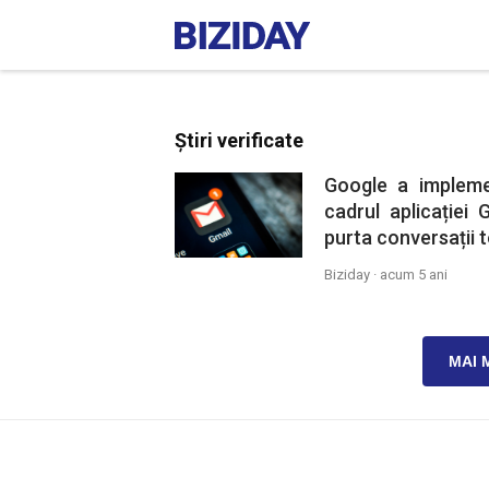
Știri verificate
Google a impleme
cadrul aplicației 
purta conversații t
Biziday ·
acum 5 ani
MAI 