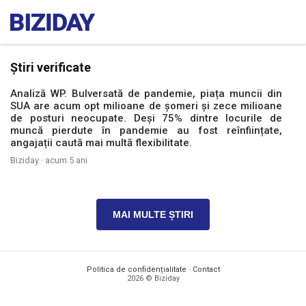
Știri verificate
Analiză WP. Bulversată de pandemie, piața muncii din
SUA are acum opt milioane de șomeri și zece milioane
de posturi neocupate. Deși 75% dintre locurile de
muncă pierdute în pandemie au fost reînființate,
angajații caută mai multă flexibilitate.
Biziday ·
acum 5 ani
MAI MULTE ȘTIRI
Politica de confidențialitate
·
Contact
2026 © Biziday