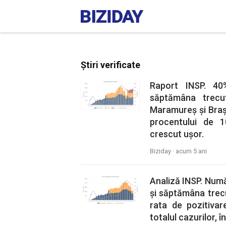
Știri verificate
Raport INSP. 40
săptămâna trecut
Maramureș și Brașo
procentului de 1
crescut ușor.
Biziday ·
acum 5 ani
Analiză INSP. Numă
și săptămâna trec
rata de pozitivar
totalul cazurilor, în