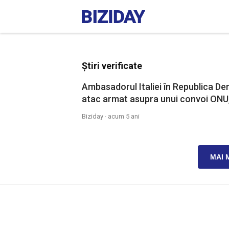
Știri verificate
Ambasadorul Italiei în Republica De
atac armat asupra unui convoi ONU, î
Biziday ·
acum 5 ani
MAI 