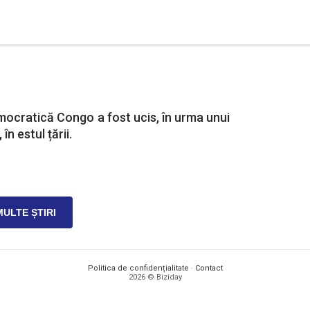
mocratică Congo a fost ucis, în urma unui
n estul țării.
MULTE ȘTIRI
Politica de confidențialitate
·
Contact
2026 © Biziday