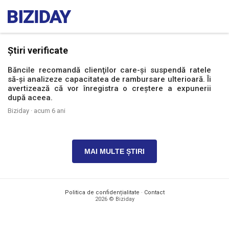
Știri verificate
Băncile recomandă clienţilor care-şi suspendă ratele
să-şi analizeze capacitatea de rambursare ulterioară. Îi
avertizează că vor înregistra o creştere a expunerii
după aceea.
Biziday ·
acum 6 ani
MAI MULTE ȘTIRI
Politica de confidențialitate
·
Contact
2026 © Biziday