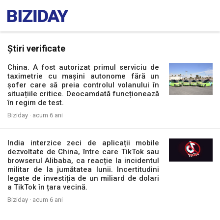
Știri verificate
China. A fost autorizat primul serviciu de
taximetrie cu mașini autonome fără un
șofer care să preia controlul volanului în
situațiile critice. Deocamdată funcționează
în regim de test.
Biziday ·
acum 6 ani
India interzice zeci de aplicații mobile
dezvoltate de China, între care TikTok sau
browserul Alibaba, ca reacție la incidentul
militar de la jumătatea lunii. Incertitudini
legate de investiția de un miliard de dolari
a TikTok în țara vecină.
Biziday ·
acum 6 ani