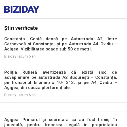
Știri verificate
Constanța. Ceață densă pe Autostrada A2, între
Cernavodă și Constanța, și pe Autostrada A4 Ovidiu –
Agigea. Vizibilitatea scade sub 50 de metri.
Biziday ·
acum 5 ani
Poliția Rutieră avertizează că există risc de
acvaplanare pe autostrada A2 București – Constanța,
pe tronsonul kilometric 10- 212, și pe A4 Ovidiu –
Agigea, din cauza ploi torențiale.
Biziday ·
acum 6 ani
Agigea. Primarul și secretara sa au fost trimiși în
judecată, pentru trecerea ilegală în proprietatea