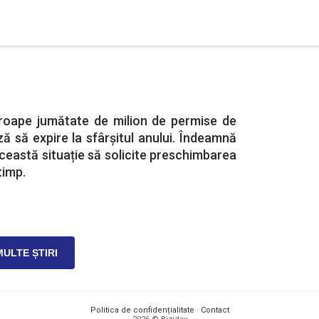
roape jumătate de milion de permise de
 să expire la sfârșitul anului. Îndeamnă
 această situație să solicite preschimbarea
timp.
MULTE ȘTIRI
Politica de confidențialitate
·
Contact