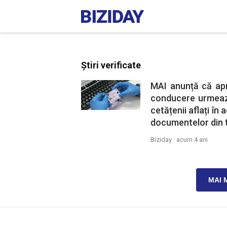
Știri verificate
MAI anunță că ap
conducere urmează
cetățenii aflați în
documentelor din 
Biziday ·
acum 4 ani
MAI 