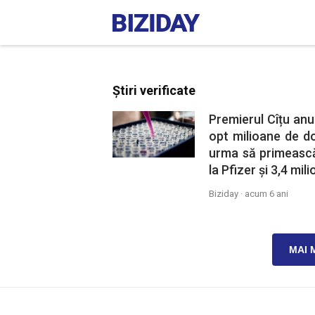
Știri verificate
Premierul Cîțu anu
opt milioane de do
urma să primească
la Pfizer și 3,4 mi
Biziday ·
acum 6 ani
MAI 