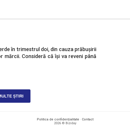
rde în trimestrul doi, din cauza prăbușirii
r mărcii. Consideră că își va reveni până
MULTE ȘTIRI
Politica de confidențialitate
·
Contact
2026 © Biziday