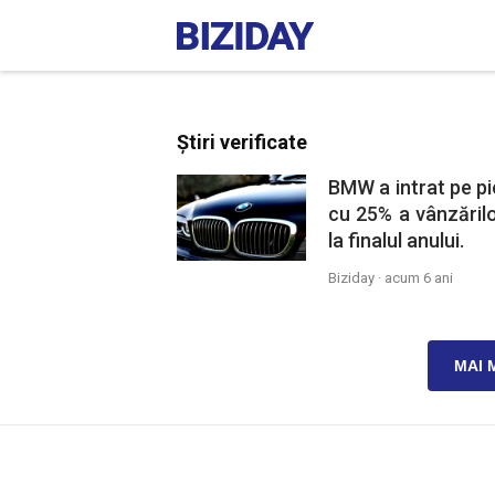
Știri verificate
BMW a intrat pe pie
cu 25% a vânzărilo
la finalul anului.
Biziday ·
acum 6 ani
MAI 