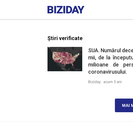
Știri verificate
SUA. Numărul dece
mii, de la început
milioane de per
coronavirusului.
Biziday ·
acum 5 ani
MAI 