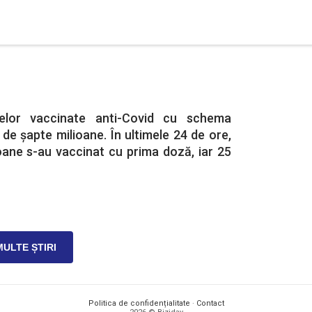
elor vaccinate anti-Covid cu schema
de șapte milioane. În ultimele 24 de ore,
oane s-au vaccinat cu prima doză, iar 25
MULTE ȘTIRI
Politica de confidențialitate
·
Contact