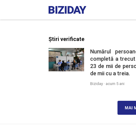
Știri verificate
Numărul persoan
completă a trecut 
23 de mii de pers
de mii cu a treia.
Biziday ·
acum 5 ani
MAI 