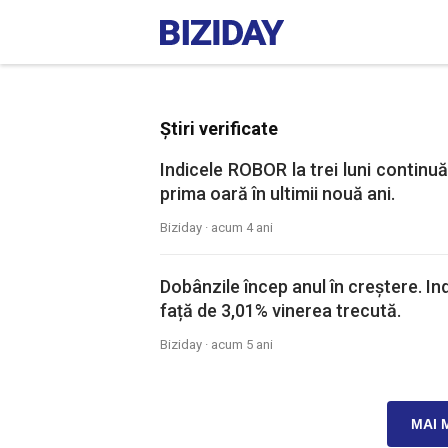
Știri verificate
Indicele ROBOR la trei luni continu
prima oară în ultimii nouă ani.
Biziday ·
acum 4 ani
Dobânzile încep anul în creștere. Ind
față de 3,01% vinerea trecută.
Biziday ·
acum 5 ani
MAI 