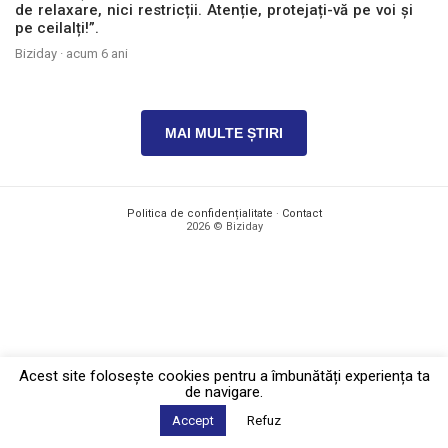
de relaxare, nici restricții. Atenție, protejați-vă pe voi și
pe ceilalți!”.
Biziday ·
acum 6 ani
MAI MULTE ȘTIRI
Politica de confidențialitate
·
Contact
2026 © Biziday
Acest site foloseşte cookies pentru a îmbunătăți experiența ta
de navigare.
Accept
Refuz