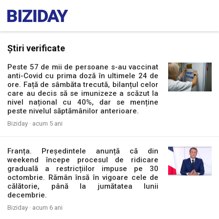
Știri verificate
Peste 57 de mii de persoane s-au vaccinat
anti-Covid cu prima doză în ultimele 24 de
ore. Față de sâmbăta trecută, bilanțul celor
care au decis să se imunizeze a scăzut la
nivel național cu 40%, dar se menține
peste nivelul săptămânilor anterioare.
Biziday ·
acum 5 ani
Franța. Președintele anunță că din
weekend începe procesul de ridicare
graduală a restricțiilor impuse pe 30
octombrie. Rămân însă în vigoare cele de
călătorie, până la jumătatea lunii
decembrie.
Biziday ·
acum 6 ani