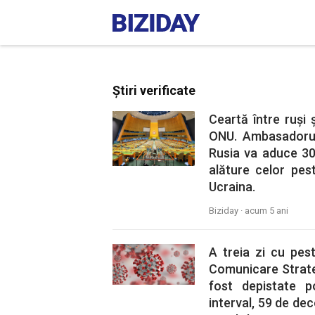
Știri verificate
Ceartă între ruși 
ONU. Ambasadorul
Rusia va aduce 30 
alăture celor pes
Ucraina.
Biziday ·
acum 5 ani
A treia zi cu pes
Comunicare Strateg
fost depistate p
interval, 59 de de