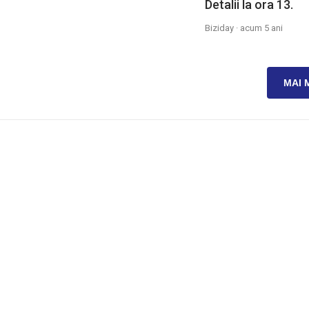
Detalii la ora 13.
Biziday ·
acum 5 ani
MAI 