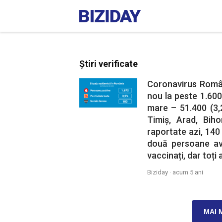
Știri verificate
Coronavirus Român
nou la peste 1.600
mare – 51.400 (3,
Timiș, Arad, Bih
raportate azi, 140 
două persoane av
vaccinați, dar toți
Biziday ·
acum 5 ani
MAI 