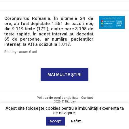
Coronavirus România. În ultimele 24 de
ore, au fost depistate 1.551 de cazuri noi,
din 9.119 teste (17%), dintre care 3.198 de
teste rapide. În acest interval au decedat
65 de persoane, iar numărul pacienților
internați la ATI a scăzut la 1.017.
Biziday ·
acum 6 ani
MAI MULTE ȘTIRI
Politica de confidențialitate
·
Contact
2026 © Biziday
Acest site foloseşte cookies pentru a îmbunătăți experiența ta
de navigare.
Accept
Refuz