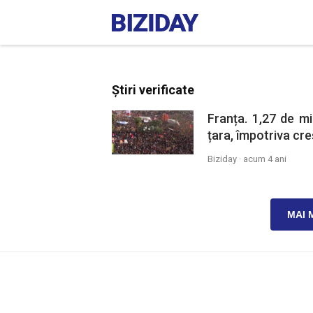
Știri verificate
Franța. 1,27 de mi
țara, împotriva cre
Biziday ·
acum 4 ani
MAI 