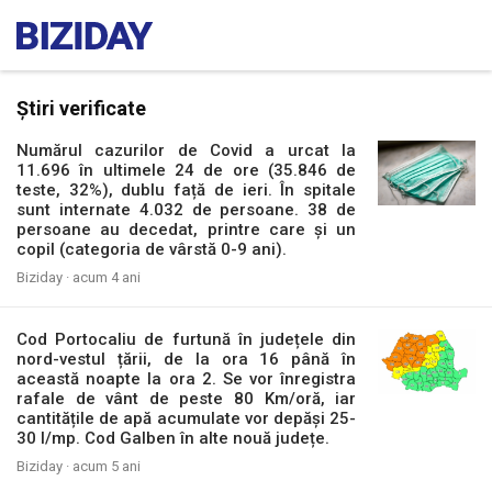
Știri verificate
Numărul cazurilor de Covid a urcat la
11.696 în ultimele 24 de ore (35.846 de
teste, 32%), dublu față de ieri. În spitale
sunt internate 4.032 de persoane. 38 de
persoane au decedat, printre care și un
copil (categoria de vârstă 0-9 ani).
Biziday ·
acum 4 ani
Cod Portocaliu de furtună în județele din
nord-vestul țării, de la ora 16 până în
această noapte la ora 2. Se vor înregistra
rafale de vânt de peste 80 Km/oră, iar
cantitățile de apă acumulate vor depăși 25-
30 l/mp. Cod Galben în alte nouă județe.
Biziday ·
acum 5 ani