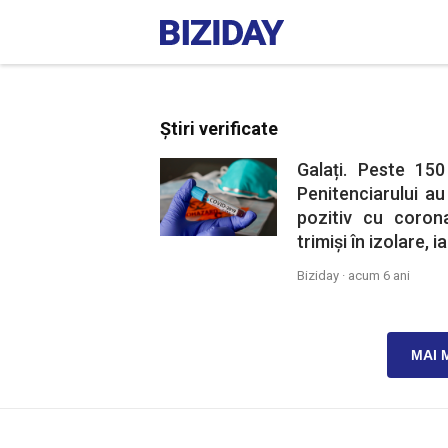
Știri verificate
Galați. Peste 15
Penitenciarului au
pozitiv cu corona
trimiși în izolare, i
Biziday ·
acum 6 ani
MAI 