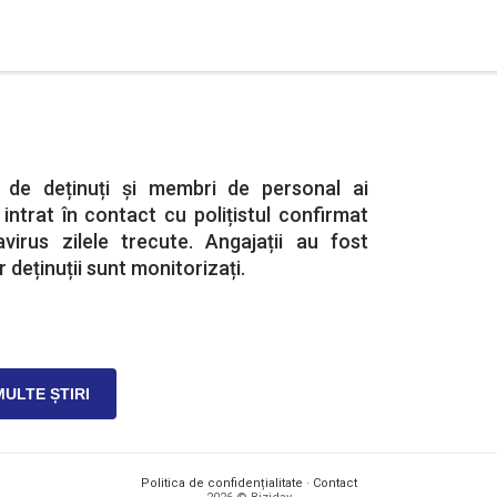
0 de deținuți și membri de personal ai
 intrat în contact cu polițistul confirmat
virus zilele trecute. Angajații au fost
ar deținuții sunt monitorizați.
MULTE ȘTIRI
Politica de confidențialitate
·
Contact