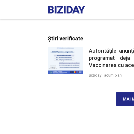
Știri verificate
Autoritățile anu
programat deja 
Vaccinarea cu aces
Biziday ·
acum 5 ani
MAI 