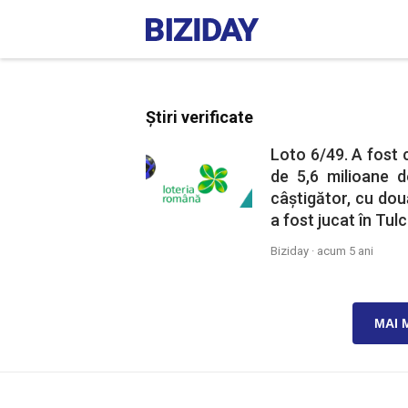
Știri verificate
Loto 6/49. A fost c
de 5,6 milioane de
câștigător, cu două
a fost jucat în Tul
Biziday ·
acum 5 ani
MAI 