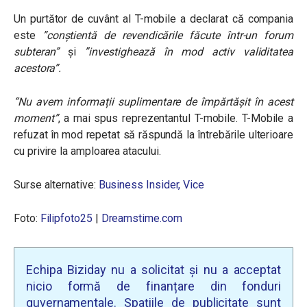
Un purtător de cuvânt al T-mobile a declarat că compania
este
”conștientă de revendicările făcute într-un forum
subteran”
și
”investighează în mod activ validitatea
acestora”.
“Nu avem informații suplimentare de împărtășit în acest
moment”
, a mai spus reprezentantul T-mobile. T-Mobile a
refuzat în mod repetat să răspundă la întrebările ulterioare
cu privire la amploarea atacului.
Surse alternative:
Business Insider,
Vice
Foto:
Filipfoto25
|
Dreamstime.com
Echipa Biziday nu a solicitat și nu a acceptat
nicio formă de finanțare din fonduri
guvernamentale. Spațiile de publicitate sunt