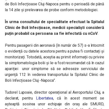
de Boli Infecțioase Cluj-Napoca pentru o perioadă de până
la 14 zile și prelevarea de probe conform metodologiei.
În urma consultului de specialitate efectuat la Spitalul
Clinic de Boli Infecțioase, medicii specialiști consideră
puțin probabil ca persoana sa fie infectată cu nCoV
.
Pentru pasagerii din aeronavă (în număr de 57) s-a întocmit
o evidență cu datele acestora pentru a putea fi contactați și
monitorizați. Totodată, aceștia au primit informații cu privire
la simptomatologia bolii și le-a fost recomandat că în cazul
apariției unor simptome să se adreseze serviciului de
urgență 112 în vederea transportului la Spitalul Clinic de
Boli Infecțioase Cluj -Napoca”.
Tudorel Lupoaie, director operațional al Aeroportului Cluj, a
declarat, pentru
Libertatea
, că în acest moment se
aşteaptă sosirea unor echipaje din oraş ale SMURD,