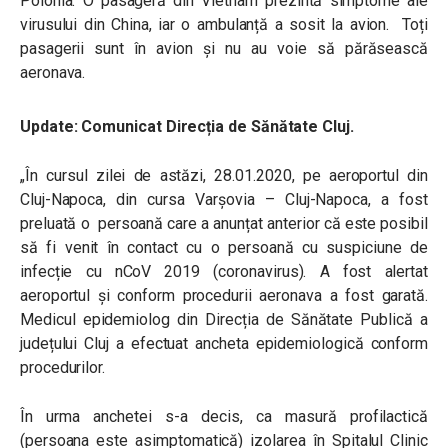
Polonia. O pasageră din Vietnam prezintă simptome ale
virusului din China, iar o ambulanță a sosit la avion. Toți
pasagerii sunt în avion și nu au voie să părăsească
aeronava.
Update: Comunicat Direcția de Sănătate Cluj.
„În cursul zilei de astăzi, 28.01.2020, pe aeroportul din
Cluj-Napoca, din cursa Varșovia – Cluj-Napoca, a fost
preluată o persoană care a anunțat anterior că este posibil
să fi venit în contact cu o persoană cu suspiciune de
infecție cu nCoV 2019 (coronavirus). A fost alertat
aeroportul și conform procedurii aeronava a fost garată.
Medicul epidemiolog din Direcția de Sănătate Publică a
județului Cluj a efectuat ancheta epidemiologică conform
procedurilor.
În urma anchetei s-a decis, ca masură profilactică
(persoana este asimptomatică) izolarea în Spitalul Clinic