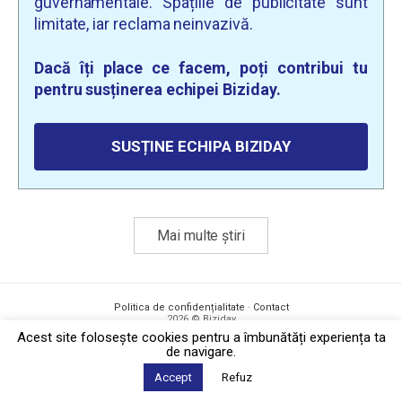
guvernamentale. Spațiile de publicitate sunt
limitate, iar reclama neinvazivă.
Dacă îți place ce facem, poți contribui tu
pentru susținerea echipei Biziday.
SUSȚINE ECHIPA BIZIDAY
Mai multe știri
Politica de confidențialitate
·
Contact
2026 © Biziday
Acest site foloseşte cookies pentru a îmbunătăți experiența ta
de navigare.
Accept
Refuz