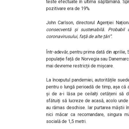
teste efectuate în ultima săptămână. Spr
pozitivare era de 19%.
John Carlson, directorul Agenției Națio
consecventă și sustenabilă. Probabi
coronavirusului, față de alte țări”.
Într-adevăr, pentru prima dată din aprilie, 
populație față de Norvegia sau Danemarca
mai devreme restricții de mișcare.
La începutul pandemiei, autoritățile sued
pentru o lungă perioadă de timp, așa că a
și de a-i lăsa pe ceilalți cetățeni să d
sfătuiți să lucreze de acasă, acolo unde 
au rămas deschise.
Iar purtarea măștii 
nici măcar ca recomandare, singura mă
socială de 1,5 metri.