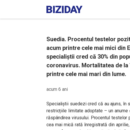
Suedia. Procentul testelor pozit
acum printre cele mai mici din E
specialiștii cred că 30% din popu
coronavirus. Mortalitatea de l
printre cele mai mari din lume.
acum 6 ani
Specialiștii suedezi cred că au ajuns, în sf
restricțiile limitate adoptate – un anume 
răspândirea virusului.
Procentul testelor 
cea mai mică rată înregistrată din aprili