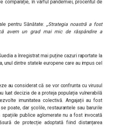
e comparație, în vârful pandemiei, procentul de
nale pentru Sănătate:
„Strategia noastră a fost
l că avem un grad mai mic de răspândire a
Suedia a înregistrat mai puține cazuri raportate la
, unul dintre statele europene care au impus cel
eze au considerat că se vor confrunta cu virusul
u luat decizia de a proteja populația vulnerabilă
ezvolte imunitatea colectivă. Angajații au fost
se poate, dar școlile, restaurantele sau barurile
în spațiile publice aglomerate nu a fost invocată
sură de protecție adoptată fiind distanțarea