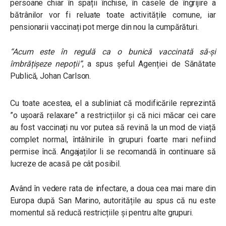
persoane chiar în spații închise, în casele de îngrijire a
bătrânilor vor fi reluate toate activitățile comune, iar
pensionarii vaccinați pot merge din nou la cumpărături.
“Acum este în regulă ca o bunică vaccinată să-și
îmbrățișeze nepoții”
, a spus șeful Agenției de Sănătate
Publică, Johan Carlson.
Cu toate acestea, el a subliniat că modificările reprezintă
”o ușoară relaxare” a restricțiilor și că nici măcar cei care
au fost vaccinați nu vor putea să revină la un mod de viață
complet normal, întâlnirile în grupuri foarte mari nefiind
permise încă. Angajaților li se recomandă în continuare să
lucreze de acasă pe cât posibil.
Având în vedere rata de infectare, a doua cea mai mare din
Europa după San Marino, autoritățile au spus că nu este
momentul să reducă restricțiile și pentru alte grupuri.