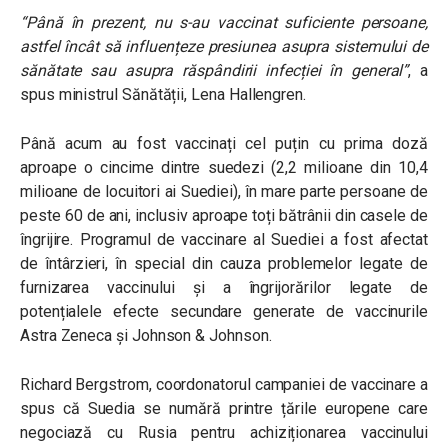
“Până în prezent, nu s-au vaccinat suficiente persoane,
astfel încât să influențeze presiunea asupra sistemului de
sănătate sau asupra răspândirii infecției în general”
, a
spus ministrul Sănătății, Lena Hallengren.
Până acum au fost vaccinați cel puțin cu prima doză
aproape o cincime dintre suedezi (2,2 milioane din 10,4
milioane de locuitori ai Suediei), în mare parte persoane de
peste 60 de ani, inclusiv aproape toți bătrânii din casele de
îngrijire.
Programul de vaccinare al Suediei a fost afectat
de întârzieri, în special din cauza problemelor legate de
furnizarea vaccinului și a îngrijorărilor legate de
potențialele efecte secundare generate de vaccinurile
Astra Zeneca și Johnson & Johnson.
Richard Bergstrom, coordonatorul campaniei de vaccinare a
spus că Suedia se numără printre țările europene care
negociază cu Rusia pentru achiziționarea vaccinului