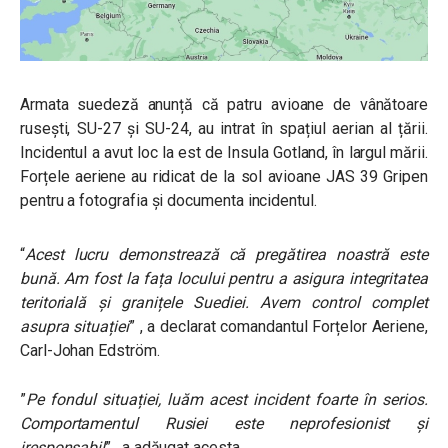
Armata suedeză anunță că patru avioane de vânătoare
rusești, SU-27 și SU-24, au intrat în spațiul aerian al țării.
Incidentul a avut loc la est de Insula Gotland, în largul mării.
Forțele aeriene au ridicat de la sol avioane
JAS 39 Gripen
pentru a fotografia și documenta incidentul.
“
Acest lucru demonstrează că pregătirea noastră este
bună. Am fost la fața locului pentru a asigura integritatea
teritorială și granițele Suediei. Avem control complet
asupra situației
” , a declarat comandantul Forțelor Aeriene,
Carl-Johan Edström.
”
Pe fondul situației, luăm acest incident foarte în serios.
Comportamentul Rusiei este neprofesionist și
iresponsabil
”, a adăugat acesta.