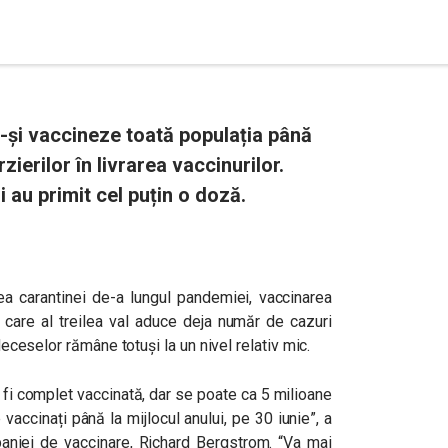
-și vaccineze toată populația până
rzierilor în livrarea vaccinurilor.
au primit cel puțin o doză.
ea carantinei de-a lungul pandemiei, vaccinarea
n care al treilea val aduce deja număr de cazuri
 deceselor rămâne totuși la un nivel relativ mic.
 fi complet vaccinată, dar se poate ca 5 milioane
vaccinați până la mijlocul anului, pe 30 iunie”, a
niei de vaccinare, Richard Bergstrom. “Va mai