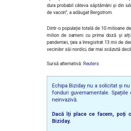
dura probabil câteva săptămâni și din i
de vaccin”, a adăugat Bergstrom.
Dintr-o populație totală de 10 milioane d
milion de oameni cu prima doză și alț
pandemiei, țara a înregistrat 13 mii de d
vecinilor săi nordici, dar mai scăzută decâ
Sursă alternativă:
Reuters
Echipa Biziday nu a solicitat și n
fonduri guvernamentale. Spațiile d
neinvazivă.
Dacă îți place ce facem, poți c
Biziday.