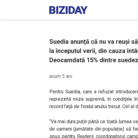
Suedia anunță că nu va reuși să
la începutul verii, din cauza întâ
Deocamdată 15% dintre suedezi 
acum 5 ani
Pentru Suedia, care a refuzat introducer
reprezintă miza supremă, în condițiile î
record față de finalul anului trecut. Cel al
“Va mai dura puțin până ce toată lumea va
de oameni (jumătate din populație) să fie 
spus pentru Reuters coordonatorul campa