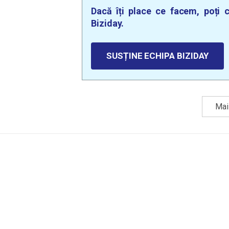
Dacă îți place ce facem, poți c
Biziday.
SUSȚINE ECHIPA BIZIDAY
Mai 