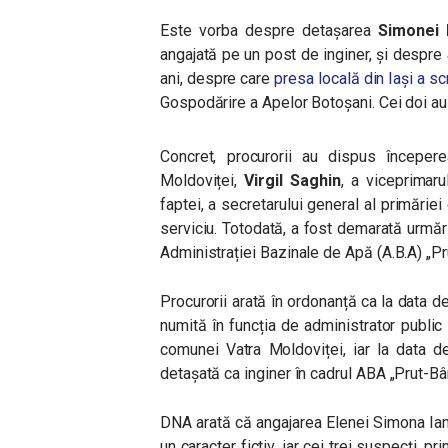
Este vorba despre detașarea
Simonei 
angajată pe un post de inginer, și despre
ani, despre care
presa locală din Iași a sc
Gospodărire a Apelor Botoșani. Cei doi au 
Concret, procurorii au dispus începer
Moldoviței,
Virgil Saghin
,
a viceprimaru
faptei, a secretarului general al primărie
serviciu. Totodată, a fost demarată urmări
Administrației Bazinale de Apă (A.B.A) „Pr
Procurorii arată în ordonanță ca la data
numită în funcția de administrator public 
comunei Vatra Moldoviței, iar la data d
detașată ca inginer în cadrul ABA „Prut-Bâr
DNA arată
că angajarea Elenei Simona Ian
un caracter fictiv, iar cei trei suspecți, p