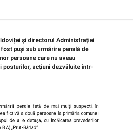
doviței și directorul Administrației
 fost puși sub urmărire penală de
unor persoane care nu aveau
osturilor, acțiuni dezvăluite într-
măririi penale față de mai mulți suspecți, în
rea fictivă a două persoane la primăria comunei
opul de a le detașa, cu încălcarea prevederilor
.B.A) „Prut-Bârlad”.