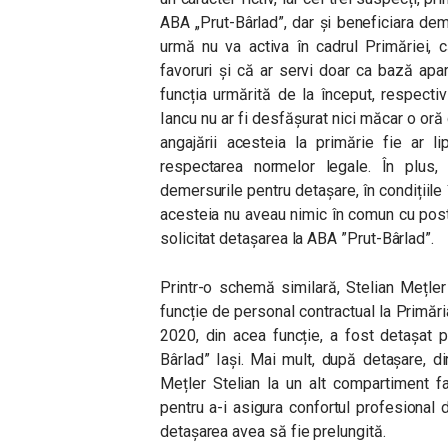
ABA „Prut-Bârlad”, dar și beneficiara deme
urmă nu va activa în cadrul Primăriei, c
favoruri și că ar servi doar ca bază apa
funcția urmărită de la început, respecti
Iancu
nu ar fi desfășurat nici măcar o or
angajării acesteia la primărie fie ar li
respectarea normelor legale. În plus,
demersurile pentru detașare, în condițiile
acesteia nu aveau nimic în comun cu postu
solicitat detașarea la ABA ”Prut-Bârlad”.
Printr-o schemă similară, Stelian Mețler
funcție de personal contractual la Primări
2020, din acea funcție, a fost detașat p
Bârlad” Iași.
Mai mult, după detașare, di
Mețler Stelian la un alt compartiment f
pentru a-i asigura confortul profesional 
detașarea avea să fie prelungită.