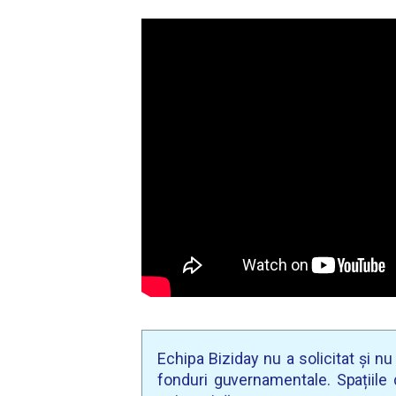
Echipa Biziday nu a solicitat și n
fonduri guvernamentale. Spațiile d