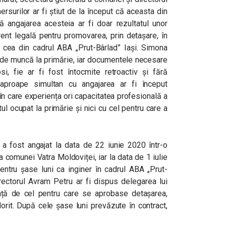
rsurilor ar fi știut de la început că aceasta din
ă angajarea acesteia ar fi doar rezultatul unor
rent legală pentru promovarea, prin detașare, în
v cea din cadrul ABA „Prut-Bârlad” Iași. Simona
ă de muncă la primărie, iar documentele necesare
psi, fie ar fi fost întocmite retroactiv și fără
 aproape simultan cu angajarea ar fi început
 în care experiența ori capacitatea profesională a
l ocupat la primărie și nici cu cel pentru care a
 a fost angajat la data de 22 iunie 2020 într-o
a comunei Vatra Moldoviței, iar la data de 1 iulie
entru șase luni ca inginer în cadrul ABA „Prut-
rectorul Avram Petru ar fi dispus delegarea lui
ață de cel pentru care se aprobase detașarea,
dorit. După cele șase luni prevăzute în contract,