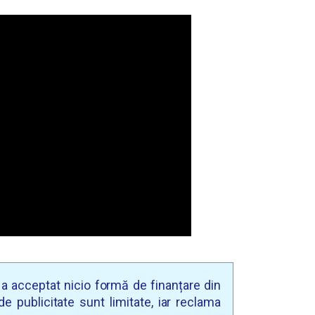
u a acceptat nicio formă de finanțare din
e publicitate sunt limitate, iar reclama