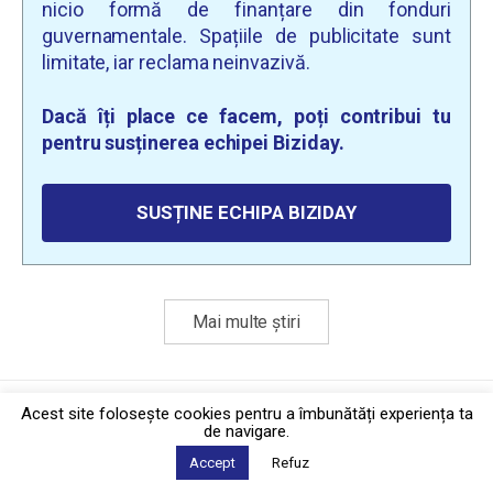
nicio formă de finanțare din fonduri
guvernamentale. Spațiile de publicitate sunt
limitate, iar reclama neinvazivă.
Dacă îți place ce facem, poți contribui tu
pentru susținerea echipei Biziday.
SUSȚINE ECHIPA BIZIDAY
Mai multe știri
Politica de confidențialitate
·
Contact
Acest site foloseşte cookies pentru a îmbunătăți experiența ta
2026 © Biziday
de navigare.
Accept
Refuz