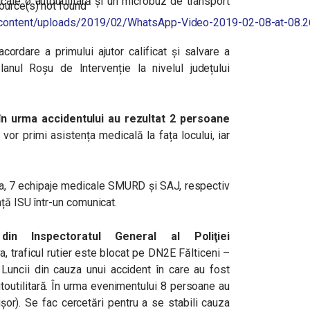
icate o autoutilitară și un microbuz de transport
ource(s) not found
wp-content/uploads/2019/02/WhatsApp-Video-2019-02-08-at-08.
cordare a primului ajutor calificat și salvare a
anul Roșu de Intervenție la nivelul județului
r decrease volume.
în urma accidentului au rezultat 2 persoane
 vor primi asistența medicală la fața locului, iar
rea, 7 echipaje medicale SMURD și SAJ, respectiv
ță ISU într-un comunicat.
in Inspectoratul General al Poliţiei
, traficul rutier este blocat pe DN2E Fălticeni –
uncii din cauza unui accident în care au fost
toutilitară. În urma evenimentului 8 persoane au
uşor). Se fac cercetări pentru a se stabili cauza