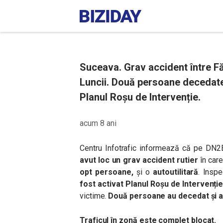
Suceava. Grav accident între Fă
Luncii. Două persoane decedate ș
Planul Roșu de Intervenție.
acum 8 ani
Centru Infotrafic informează că pe DN
avut loc un grav accident rutier
în car
opt persoane,
și o
autoutilitară
. Insp
fost activat Planul Roșu de Intervenți
victime.
Două persoane au decedat și al
Traficul în zonă este complet blocat.