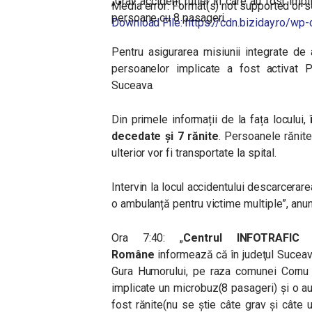
„Grav accident rutier în care au fost impl
Media error: Format(s) not supported or s
persoane cu 8 pasageri.
Download File: https://cdn.biziday.ro/
Pentru asigurarea misiunii integrate de a
persoanelor implicate a fost activat Pl
00:00
Suceava.
Use Up/Down Arrow keys to increase o
Din primele informații de la fața locului,
decedate și 7 rănite
. Persoanele rănite
ulterior vor fi transportate la spital.
Intervin la locul accidentului descarcera
o ambulanță pentru victime multiple”, anun
Ora 7:40: „
Centrul INFOTRAFIC d
Române
informează că în judeţul Suceava
Gura Humorului, pe raza comunei Cornu L
implicate un microbuz(8 pasageri) şi o au
fost rănite(nu se ştie câte grav şi câte 