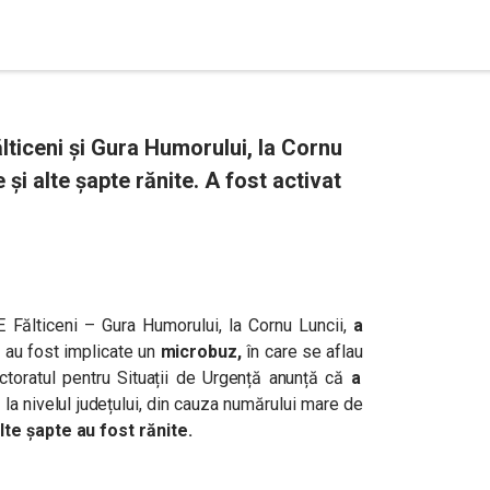
lticeni și Gura Humorului, la Cornu
i alte șapte rănite. A fost activat
2E
Fălticeni – Gura Humorului, la Cornu Luncii,
a
e au fost implicate un
microbuz,
în care se aflau
ectoratul pentru Situații de Urgență anunță că
a
e
la nivelul județului, din cauza numărului mare de
te șapte au fost rănite.