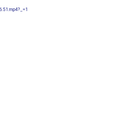
26.51.mp4?_=1