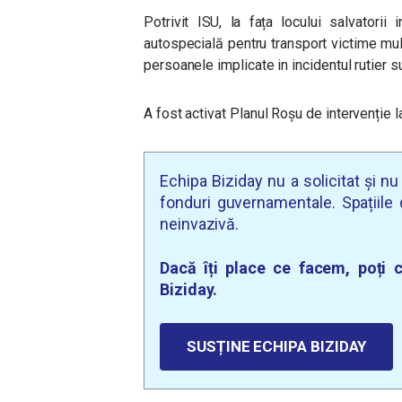
Potrivit ISU, la fața locului salvatori
autospecială pentru transport victime mult
persoanele implicate in incidentul rutier s
A fost activat Planul Roșu de intervenție l
Echipa Biziday nu a solicitat și n
fonduri guvernamentale. Spațiile d
neinvazivă.
Dacă îți place ce facem, poți c
Biziday.
SUSȚINE ECHIPA BIZIDAY