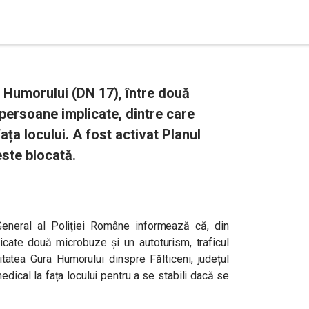
 Humorului (DN 17), între două
persoane implicate, dintre care
ața locului. A fost activat Planul
este blocată.
General al Poliției Române
informează că, din
icate două microbuze și un autoturism, traficul
itatea Gura Humorului dinspre Fălticeni, județul
ical la fața locului pentru a se stabili dacă se