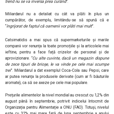
trend nu se va inversa prea curând
”.
Miliardarul nu a detaliat cu cât va plăti în plus un
cumpărător, de exemplu, limitându-se să spună că e
“
îngrijorat de faptul că oamenii vor plăti mai mult
”.
Catsimatidis a mai spus că supermarketurile și marile
companii vor renunța la toate promoțiile și la articolele mai
ieftine, pentru a face față crizelor de personal și de
aprovizionare.
“
Cu alte cuvinte, dacă un magazin dispune
de zece tipuri de brioșe, le va vinde pe cele mai scumpe
trei
”.
Miliardarul a dat exemplul Coca-Cola sau Pepsi, care
ar putea renunța la produsele derivate (cum ar fi băuturile
aromate), ca să se axeze pe cele mai populare.
Prețurile alimentelor la nivel mondial au crescut cu 1,2% din
august până în septembrie, potrivit indicelui întocmit de
Organizația pentru Alimentație a ONU (FAO). Totuși, nivelul
este cu 32% mai mare față de luna septembrie a anului