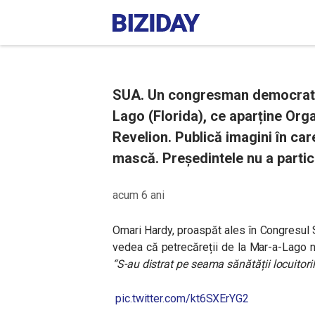
SUA. Un congresman democrat c
Lago (Florida), ce aparține Org
Revelion. Publică imagini în car
mască. Președintele nu a partic
acum 6 ani
Omari Hardy, proaspăt ales în Congresul S
vedea că petrecăreții de la Mar-a-Lago n
“
S-au distrat pe seama sănătății locuitoril
pic.twitter.com/kt6SXErYG2