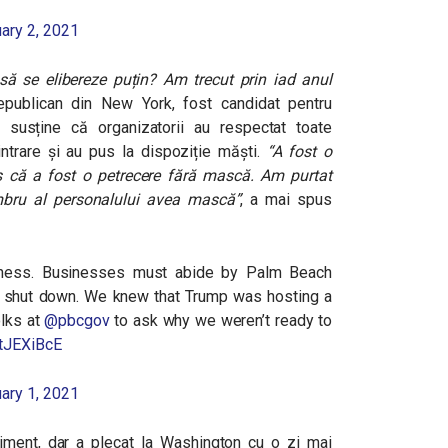
ary 2, 2021
ă se elibereze puțin? Am trecut prin iad anul
epublican din New York, fost candidat pentru
l susține că organizatorii au respectat toate
intrare și au pus la dispoziție măști.
“A fost o
s că a fost o petrecere fără mască. Am purtat
bru al personalului avea mască”
, a mai spus
siness. Businesses must abide by Palm Beach
n shut down. We knew that Trump was hosting a
olks at
@pbcgov
to ask why we weren’t ready to
HtJEXiBcE
ary 1, 2021
iment, dar a plecat la Washington cu o zi mai