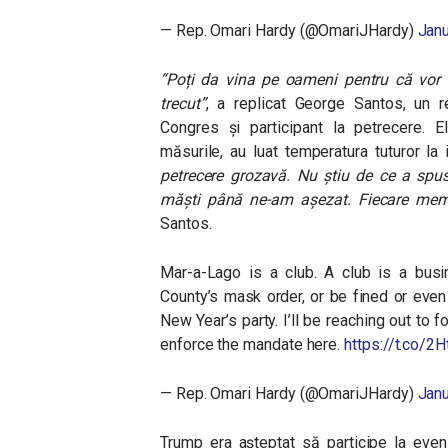
— Rep. Omari Hardy (@OmariJHardy)
Janu
“Poți da vina pe oameni pentru că vor s
trecut”
, a replicat George Santos, un r
Congres și participant la petrecere. E
măsurile, au luat temperatura tuturor la 
petrecere grozavă. Nu știu de ce a spu
măști până ne-am așezat. Fiecare mem
Santos.
Mar-a-Lago is a club. A club is a bu
County’s mask order, or be fined or eve
New Year’s party. I’ll be reaching out to f
enforce the mandate here.
https://t.co/2
— Rep. Omari Hardy (@OmariJHardy)
Janu
Trump era așteptat să participe la even