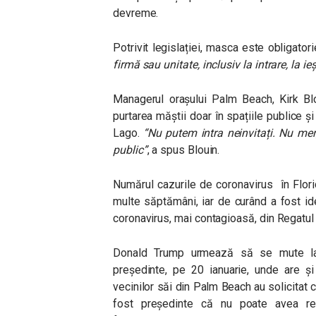
devreme.
Potrivit legislației, masca este obligator
firmă sau unitate, inclusiv la intrare, la ieș
Managerul orașului Palm Beach, Kirk Blou
purtarea măștii doar în spațiile publice și
Lago.
“Nu putem intra neinvitați. Nu me
public”
, a spus Blouin.
Numărul cazurile de coronavirus în Flori
multe săptămâni, iar de curând a fost id
coronavirus, mai contagioasă, din Regatul
Donald Trump urmează să se mute la
președinte, pe 20 ianuarie, unde are ș
vecinilor săi din Palm Beach au solicitat c
fost președinte că nu poate avea re