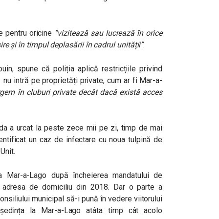
ie pentru oricine
“vizitează sau lucrează în orice
ire și în timpul deplasării în cadrul unității”
.
in, spune că poliția aplică restricțiile privind
 nu intră pe proprietăți private, cum ar fi Mar-a-
rgem în cluburi private decât dacă există acces
da a urcat la peste zece mii pe zi, timp de mai
entificat un caz de infectare cu noua tulpină de
 Unit.
 Mar-a-Lago după încheierea mandatului de
i adresa de domiciliu din 2018. Dar
o parte a
onsiliului municipal să-i pună în vedere viitorului
ședința la Mar-a-Lago atâta timp cât acolo