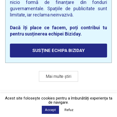
nicio formă de finanțare din fonduri
guvernamentale. Spațiile de publicitate sunt
limitate, iar reclama neinvazivă.
Dacă îți place ce facem, poți contribui tu
pentru susținerea echipei Biziday.
SUSȚINE ECHIPA BIZIDAY
Mai multe știri
Politica de confidențialitate
·
Contact
Acest site foloseşte cookies pentru a îmbunătăți experiența ta
2026 © Biziday
de navigare.
Accept
Refuz