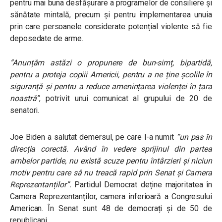
pentru mai buna desfășurare a programelor de consiliere și
sănătate mintală, precum și pentru implementarea unuia
prin care persoanele considerate potențial violente să fie
deposedate de arme.
”Anunțăm astăzi o propunere de bun-simț, bipartidă,
pentru a proteja copiii Americii, pentru a ne ține școlile în
siguranță și pentru a reduce amenințarea violenței în țara
noastră”
, potrivit unui comunicat al grupului de 20 de
senatori.
Joe Biden a salutat demersul, pe care l-a numit
”
un pas în
direcția corectă. Având în vedere sprijinul din partea
ambelor partide, nu există scuze pentru întârzieri și niciun
motiv pentru care să nu treacă rapid prin Senat și Camera
Reprezentanților”.
Partidul Democrat deține majoritatea în
Camera Reprezentanților, camera inferioară a Congresului
American. În Senat sunt 48 de democrați și de 50 de
republicani.