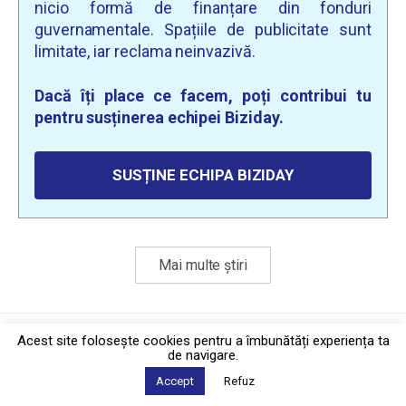
nicio formă de finanțare din fonduri
guvernamentale. Spațiile de publicitate sunt
limitate, iar reclama neinvazivă.
Dacă îți place ce facem, poți contribui tu
pentru susținerea echipei Biziday.
SUSȚINE ECHIPA BIZIDAY
Mai multe știri
Politica de confidențialitate
·
Contact
Acest site foloseşte cookies pentru a îmbunătăți experiența ta
2026 © Biziday
de navigare.
Accept
Refuz