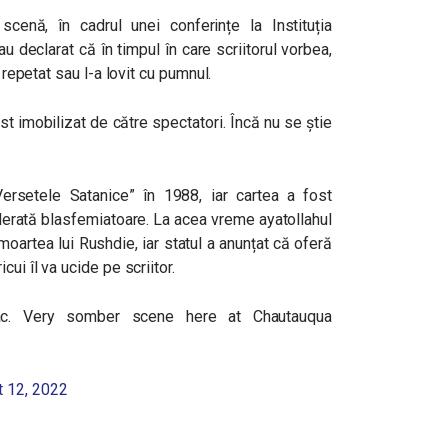
cenă, în cadrul unei conferințe la Instituția
u declarat că în timpul în care scriitorul vorbea,
t repetat sau l-a lovit cu pumnul.
ost imobilizat de către spectatori. Încă nu se știe
ersetele Satanice” în 1988, iar cartea a fost
iderată blasfemiatoare. La acea vreme ayatollahul
 moartea lui Rushdie, iar statul a anunțat că oferă
ui îl va ucide pe scriitor.
c. Very somber scene here at Chautauqua
 12, 2022