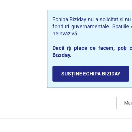
Echipa Biziday nu a solicitat și n
fonduri guvernamentale. Spațiile d
neinvazivă.
Dacă îți place ce facem, poți c
Biziday.
SUSȚINE ECHIPA BIZIDAY
Mai 