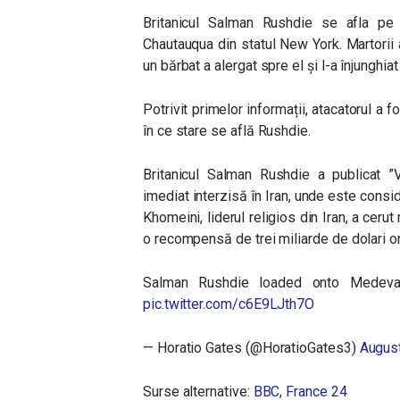
Britanicul Salman Rushdie se afla pe s
Chautauqua din statul New York. Martorii a
un bărbat a alergat spre el și l-a înjunghia
Potrivit primelor informații, atacatorul a f
în ce stare se află Rushdie.
Britanicul Salman Rushdie a publicat ”V
imediat interzisă în Iran, unde este cons
Khomeini, liderul religios din Iran, a cerut
o recompensă de trei miliarde de dolari oric
Salman Rushdie loaded onto Medeva
pic.twitter.com/c6E9LJth7O
— Horatio Gates (@HoratioGates3)
August
Surse alternative:
BBC
,
France 24