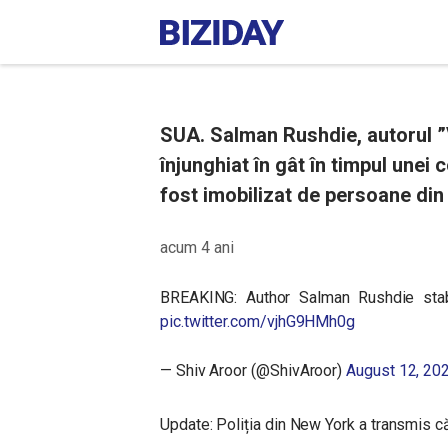
SUA. Salman Rushdie, autorul ”
înjunghiat în gât în timpul unei
fost imobilizat de persoane din 
acum 4 ani
BREAKING: Author Salman Rushdie sta
pic.twitter.com/vjhG9HMh0g
— Shiv Aroor (@ShivAroor)
August 12, 20
Update: Poliția din New York a transmis că 