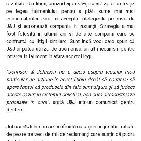
rezultate din litigii, urmând apoi să-și ceară apoi protecția
pe legea falimentului, pentru a plăti sume mai mici
consumatorilor care nu acceptă înțelegerile propuse de
J&J și acționează compania în instanță. Strategia a mai
fost folosită în ultimii ani și de alte companii care se
confruntă cu litigii similare. Sunt însă voci care spun că
J&J ar putea utiliza, de asemenea, un alt mecanism pentru
intrarea în faliment, în afara acestei legi.
”Johnson & Johnson nu a decis asupra vreunui mod
particular de acțiune în acest litigiu decât să continue să
apere faptul că produsele din talc sunt sigure și să judece
aceste cazuri în sistemul delictual, așa cum demonstrează
procesele în curs”,
arată J&J într-un comunicat pentru
Reuters.
Johnson&Johnson se confruntă cu acțiuni în justiție inițiate
de peste treizeci de mii de reclamanți care susțin că pudra