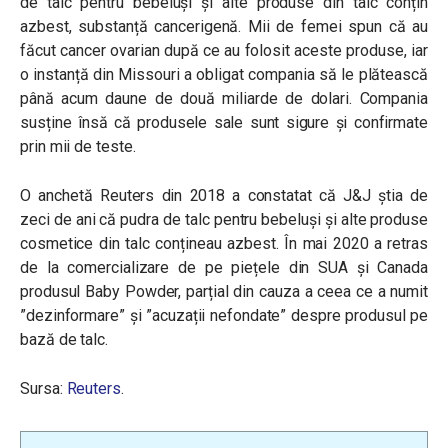
de talc pentru bebeluși și alte produse din talc conțin
azbest, substanță cancerigenă. Mii de femei spun că au
făcut cancer ovarian după ce au folosit aceste produse, iar
o instanță din Missouri a obligat compania să le plătească
până acum daune de două miliarde de dolari. Compania
susține însă că produsele sale sunt sigure și confirmate
prin mii de teste.
O anchetă Reuters din 2018 a constatat că J&J știa de
zeci de ani că pudra de talc pentru bebeluși și alte produse
cosmetice din talc conțineau azbest. În mai 2020 a retras
de la comercializare de pe piețele din SUA și Canada
produsul Baby Powder, parțial din cauza a ceea ce a numit
”dezinformare” și ”acuzații nefondate” despre produsul pe
bază de talc.
Sursa:
Reuters
.