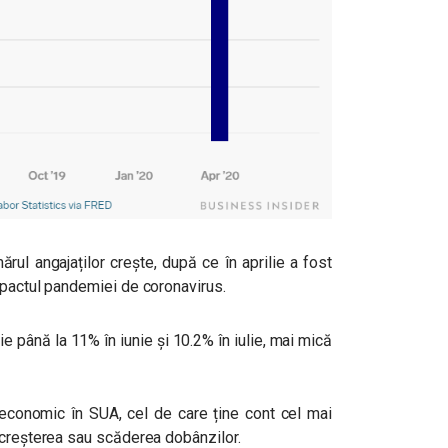
rul angajaților crește, după ce în aprilie a fost
mpactul pandemiei de coronavirus.
ie până la 11% în iunie și 10.2% în iulie, mai mică
 economic în SUA, cel de care ține cont cel mai
 creșterea sau scăderea dobânzilor.